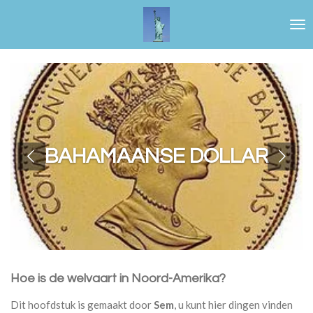
Ga
direct
naar
de
hoofdinhoud
BAHAMAANSE DOLLAR
Hoe is de welvaart in Noord-Amerika?
Dit hoofdstuk is gemaakt door
Sem
, u kunt hier dingen vinden