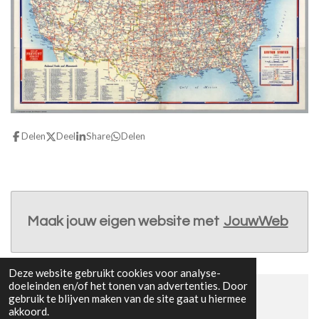
Delen
Deel
Share
Delen
Maak jouw eigen website met
JouwWeb
Deze website gebruikt cookies voor analyse-
doeleinden en/of het tonen van advertenties. Door
gebruik te blijven maken van de site gaat u hiermee
© 2016 Noord-Amerika
akkoord.
Powered by
JouwWeb