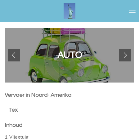
Ga
direct
naar
de
hoofdinhoud
AUTO
Vervoer in Noord- Amerika
Tex
Inhoud
1. Vliegtuig